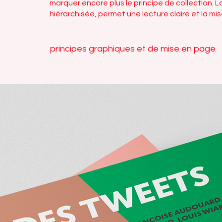
marquer encore plus le principe de collection. L
hiérarchisée, permet une lecture claire et la mi
principes graphiques et de mise en page