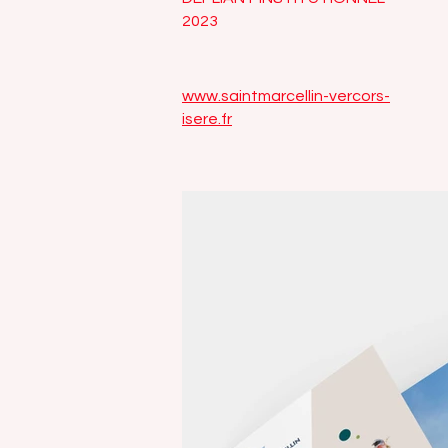
2023
www.saintmarcellin-vercors-
isere.fr