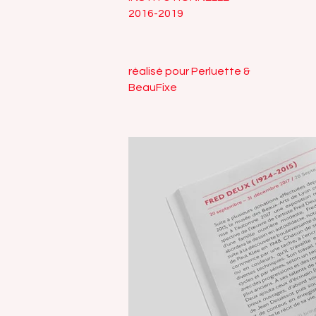
2016-2019
réalisé pour Perluette &
BeauFixe