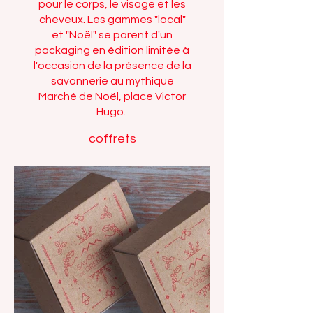
pour le corps, le visage et les
cheveux. Les gammes "local"
et "Noël" se parent d'un
packaging en édition limitée à
l'occasion de la présence de la
savonnerie au mythique
Marché de Noël, place Victor
Hugo.
coffrets